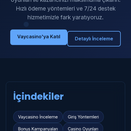
Hızlı ödeme yöntemleri ve 7/24 destek
hizmetimizle fark yaratıyoruz.
Vaycasino'ya Katıl
Detaylı İnceleme
İçindekiler
Vaycasino İnceleme
Giriş Yöntemleri
Bonus Kampanyaları
Casino Oyunları