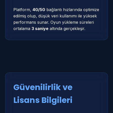
Platform,
4G/5G
bağlantı hızlarında optimize
edilmiş olup, düşük veri kullanımı ile yüksek
performans sunar. Oyun yükleme süreleri
ortalama
3 saniye
altında gerçekleşir.
Güvenilirlik ve
Lisans Bilgileri