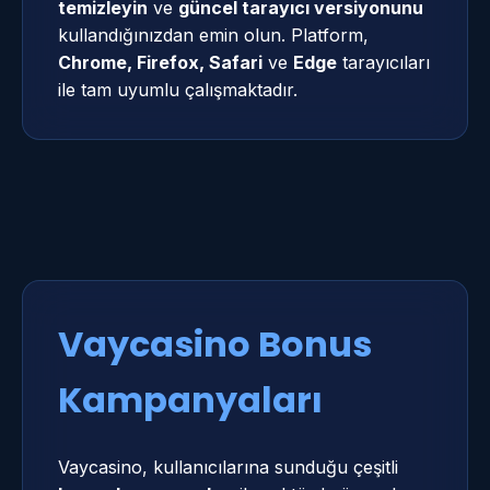
temizleyin
ve
güncel tarayıcı versiyonunu
kullandığınızdan emin olun. Platform,
Chrome, Firefox, Safari
ve
Edge
tarayıcıları
ile tam uyumlu çalışmaktadır.
Vaycasino Bonus
Kampanyaları
Vaycasino, kullanıcılarına sunduğu çeşitli