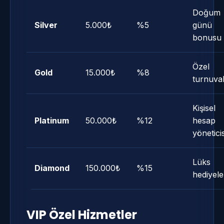
Doğum
Silver
5.000₺
%5
günü
bonusu
Özel
Gold
15.000₺
%8
turnuva
Kişisel
Platinum
50.000₺
%12
hesap
yöneticis
Lüks
Diamond
150.000₺
%15
hediyele
VIP Özel Hizmetler