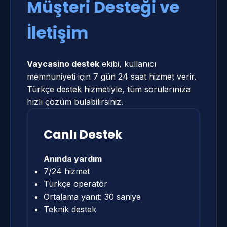
Müşteri Desteği ve
İletişim
Vaycasino destek
ekibi, kullanıcı
memnuniyeti için 7 gün 24 saat hizmet verir.
Türkçe destek hizmetiyle, tüm sorularınıza
hızlı çözüm bulabilirsiniz.
Canlı Destek
Anında yardım
7/24 hizmet
Türkçe operatör
Ortalama yanıt: 30 saniye
Teknik destek