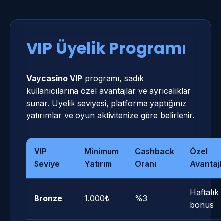
VIP Üyelik Programı
Vaycasino VIP
programı, sadık
kullanıcılarına özel avantajlar ve ayrıcalıklar
sunar. Üyelik seviyesi, platforma yaptığınız
yatırımlar ve oyun aktivitenize göre belirlenir.
VIP
Minimum
Cashback
Özel
Seviye
Yatırım
Oranı
Avantaj
Haftalık
Bronze
1.000₺
%3
bonus