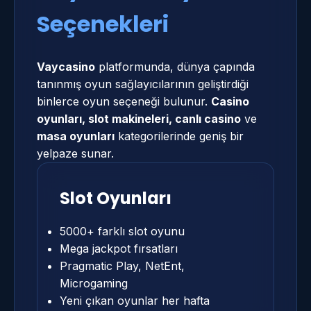
Seçenekleri
Vaycasino
platformunda, dünya çapında
tanınmış oyun sağlayıcılarının geliştirdiği
binlerce oyun seçeneği bulunur.
Casino
oyunları, slot makineleri, canlı casino
ve
masa oyunları
kategorilerinde geniş bir
yelpaze sunar.
Slot Oyunları
5000+ farklı slot oyunu
Mega jackpot fırsatları
Pragmatic Play, NetEnt,
Microgaming
Yeni çıkan oyunlar her hafta