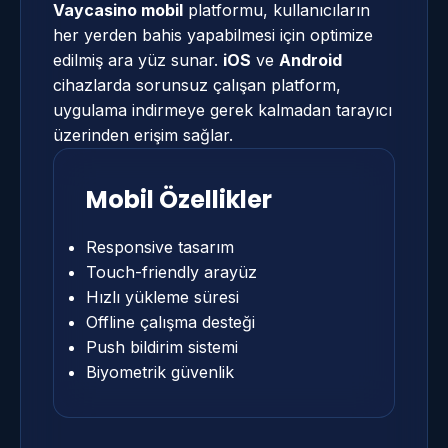
Vaycasino mobil
platformu, kullanıcıların
her yerden bahis yapabilmesi için optimize
edilmiş ara yüz sunar.
iOS
ve
Android
cihazlarda sorunsuz çalışan platform,
uygulama indirmeye gerek kalmadan tarayıcı
üzerinden erişim sağlar.
Mobil Özellikler
Responsive tasarım
Touch-friendly arayüz
Hızlı yükleme süresi
Offline çalışma desteği
Push bildirim sistemi
Biyometrik güvenlik