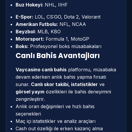
Buz Hokeyi:
NHL, IIHF
E-Spor:
LOL, CS:GO, Dota 2, Valorant
Amerikan Futbolu:
NFL, NCAA
Beyzbol:
MLB, KBO
Motorsport:
Formula 1, MotoGP
Boks:
Profesyonel boks müsabakaları
Canlı Bahis Avantajları
Vaycasino canlı bahis
platformu, müsabaka
devam ederken anlık bahis yapma fırsatı
sunar.
Canlı skor takibi, istatistikler
ve
görsel yayın
özellikleri ile bahis deneyimini
zenginleştirir.
Anlık oran değişimleri ve hızlı bahis
seçenekleri
Maç içi istatistikler ve analiz araçları
Cash out özelliği ile erken kazanç alma