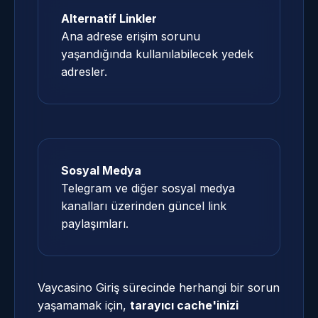
Alternatif Linkler
Ana adrese erişim sorunu
yaşandığında kullanılabilecek yedek
adresler.
Sosyal Medya
Telegram ve diğer sosyal medya
kanalları üzerinden güncel link
paylaşımları.
Vaycasino Giriş sürecinde herhangi bir sorun
yaşamamak için,
tarayıcı cache'inizi