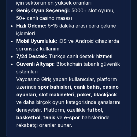
için sektörün en yüksek oranları
Geniş Oyun Seçeneği:
5000+ slot oyunu,
50+ canlı casino masası
Hızlı Ödeme:
5-15 dakika arası para çekme
işlemleri
Mobil Uyumluluk:
iOS ve Android cihazlarda
sorunsuz kullanım
7/24 Destek:
Türkçe canlı destek hizmeti
Güvenli Altyapı:
Blockchain tabanlı güvenlik
sistemleri
Vaycasino Giriş yapan kullanıcılar, platform
üzerinde
spor bahisleri, canlı bahis, casino
oyunları, slot makineleri, poker, blackjack
ve daha birçok oyun kategorisinde şanslarını
deneyebilir. Platform, özellikle
futbol,
basketbol, tenis
ve
e-spor
bahislerinde
rekabetçi oranlar sunar.