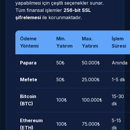
yapabilmesi için çeşitli seçenekler sunar.
Tüm finansal işlemler
256-bit SSL
şifrelemesi
ile korunmaktadır.
Ödeme
Min.
Max.
İşlem
Yöntemi
Yatırım
Yatırım
Süresi
Papara
50₺
50.000₺
Anında
Mefete
50₺
25.000₺
1-5 dk
Bitcoin
15-30
100₺
100.000₺
(BTC)
dk
Ethereum
5-15
100₺
75.000₺
(ETH)
dk