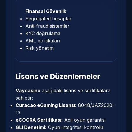
Finansal Güvenlik
Segregated hesaplar
Anti-fraud sistemler
KYC doğrulama
AML politikaları
Risk yönetimi
Lisans ve Düzenlemeler
Vaycasino
aşağıdaki lisans ve sertifikalara
sahiptir:
Curacao eGaming Lisansı:
8048/JAZ2020-
13
eCOGRA Sertifikası:
Adil oyun garantisi
GLI Denetimi:
Oyun integritesi kontrolü