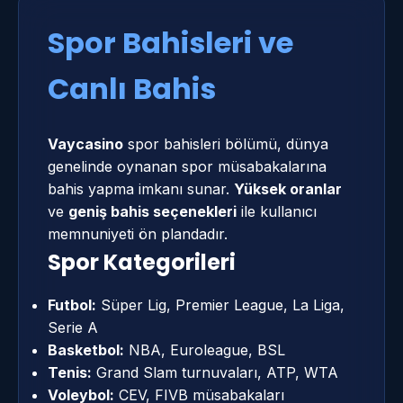
Spor Bahisleri ve
Canlı Bahis
Vaycasino
spor bahisleri bölümü, dünya
genelinde oynanan spor müsabakalarına
bahis yapma imkanı sunar.
Yüksek oranlar
ve
geniş bahis seçenekleri
ile kullanıcı
memnuniyeti ön plandadır.
Spor Kategorileri
Futbol:
Süper Lig, Premier League, La Liga,
Serie A
Basketbol:
NBA, Euroleague, BSL
Tenis:
Grand Slam turnuvaları, ATP, WTA
Voleybol:
CEV, FIVB müsabakaları