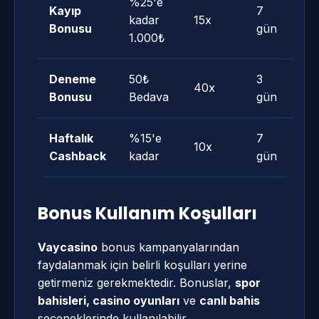
%25'e
Kayıp
7
kadar
15x
Bonusu
gün
1.000₺
Deneme
50₺
3
40x
Bonusu
Bedava
gün
Haftalık
%15'e
7
10x
Cashback
kadar
gün
Bonus Kullanım Koşulları
Vaycasino
bonus kampanyalarından
faydalanmak için belirli koşulları yerine
getirmeniz gerekmektedir. Bonuslar,
spor
bahisleri, casino oyunları
ve
canlı bahis
seçeneklerinde kullanılabilir.