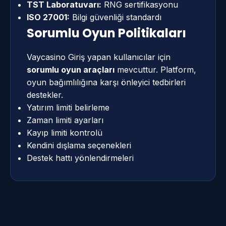
TST Laboratuvarı:
RNG sertifikasyonu
ISO 27001:
Bilgi güvenliği standardı
Sorumlu Oyun Politikaları
Vaycasino Giriş yapan kullanıcılar için
sorumlu oyun araçları
mevcuttur. Platform,
oyun bağımlılığına karşı önleyici tedbirleri
destekler.
Yatırım limiti belirleme
Zaman limiti ayarları
Kayıp limiti kontrolü
Kendini dışlama seçenekleri
Destek hattı yönlendirmeleri